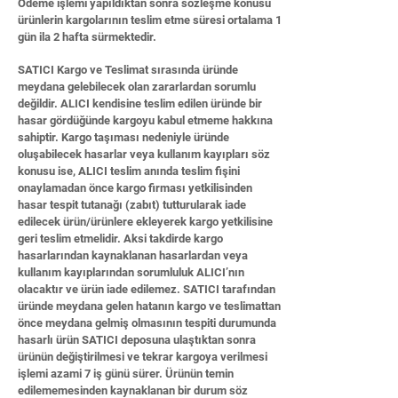
Ödeme işlemi yapıldıktan sonra sözleşme konusu
ürünlerin kargolarının teslim etme süresi ortalama 1
gün ila 2 hafta sürmektedir.
SATICI Kargo ve Teslimat sırasında üründe
meydana gelebilecek olan zararlardan sorumlu
değildir. ALICI kendisine teslim edilen üründe bir
hasar gördüğünde kargoyu kabul etmeme hakkına
sahiptir. Kargo taşıması nedeniyle üründe
oluşabilecek hasarlar veya kullanım kayıpları söz
konusu ise, ALICI teslim anında teslim fişini
onaylamadan önce kargo firması yetkilisinden
hasar tespit tutanağı (zabıt) tutturularak iade
edilecek ürün/ürünlere ekleyerek kargo yetkilisine
geri teslim etmelidir. Aksi takdirde kargo
hasarlarından kaynaklanan hasarlardan veya
kullanım kayıplarından sorumluluk ALICI’nın
olacaktır ve ürün iade edilemez. SATICI tarafından
üründe meydana gelen hatanın kargo ve teslimattan
önce meydana gelmiş olmasının tespiti durumunda
hasarlı ürün SATICI deposuna ulaştıktan sonra
ürünün değiştirilmesi ve tekrar kargoya verilmesi
işlemi azami 7 iş günü sürer. Ürünün temin
edilememesinden kaynaklanan bir durum söz