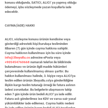
konusu olduğunda, SATICI, ALICI’ ya yapmış olduğu
ödemeyi, işbu sözleşmede yazan koşullarla iade
edecektir.
CAYMA(İADE) HAKKI
ALICI, sözleşme konusu ürünün kendisine veya
gösterdiği adresteki kişi/kuruluşa tesliminden
itibaren (7) gün içinde cayma hakkına sahiptir.
Cayma hakkının kullanılması için bu süre içinde
info@3boyutlu.co
adresine ePosta veya
+905454760668
numaralı telefon ile bildirimde
bulunulması ve ürünün ilgili madde hükümleri
çerçevesinde kullanılmamış olması şarttır. Bu
hakkın kullanılması halinde, 3. kişiye veya ALICI'ya
teslim edilen ürünün 3boyutlu.co'ya gönderildiğine
ilişkin kargo teslim tutanağı örneği ile fatura aslının
iadesi zorunludur. Bu belgelerin ulaşmasını takip
eden 7 gün içinde ürün bedeli ALICI' ya iade edilir.
Fatura aslı gönderilmez ise KDV ve varsa sair yasal
yükümlülükler iade edilemez. Cayma hakkı nedeni
ile iade edilen ürünün kargo bedeli ALICI tarafından