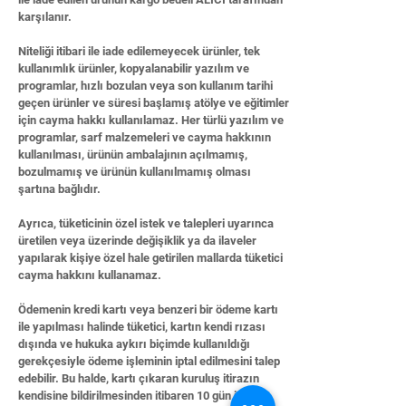
karşılanır.
Niteliği itibari ile iade edilemeyecek ürünler, tek
kullanımlık ürünler, kopyalanabilir yazılım ve
programlar, hızlı bozulan veya son kullanım tarihi
geçen ürünler ve süresi başlamış atölye ve eğitimler
için cayma hakkı kullanılamaz. Her türlü yazılım ve
programlar, sarf malzemeleri ve cayma hakkının
kullanılması, ürünün ambalajının açılmamış,
bozulmamış ve ürünün kullanılmamış olması
şartına bağlıdır.
Ayrıca, tüketicinin özel istek ve talepleri uyarınca
üretilen veya üzerinde değişiklik ya da ilaveler
yapılarak kişiye özel hale getirilen mallarda tüketici
cayma hakkını kullanamaz.
Ödemenin kredi kartı veya benzeri bir ödeme kartı
ile yapılması halinde tüketici, kartın kendi rızası
dışında ve hukuka aykırı biçimde kullanıldığı
gerekçesiyle ödeme işleminin iptal edilmesini talep
edebilir. Bu halde, kartı çıkaran kuruluş itirazın
kendisine bildirilmesinden itibaren 10 gün içinde