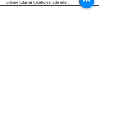
ödeme tutarını tüketiciye iade eder.
MÜŞTERİ HİZMETLERİ
Bize Ulaşın
Hizmetler
Yardım Merkezi
HAKKINDA
Hakkımızda
Markalar
TAKİP EDİN
Instagram
YouTube